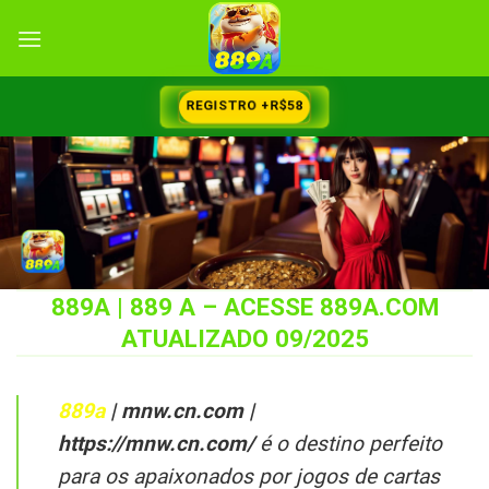
Skip
to
content
REGISTRO +R$58
889A | 889 A – ACESSE 889A.COM
ATUALIZADO 09/2025
889a
| mnw.cn.com |
https://mnw.cn.com/
é o destino perfeito
para os apaixonados por jogos de cartas