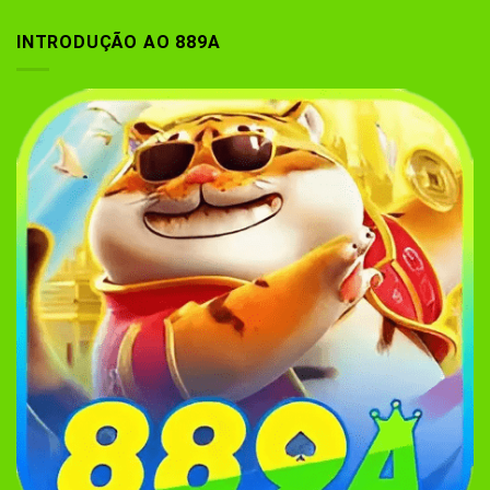
INTRODUÇÃO AO 889A